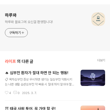
로그 정보
하루와
하루와 블로그에 오신걸 환영합니다!
구독하기
더보기
라이프
의 다른 글
🔥 심부전 환자가 절대 하면 안 되는 행동!
글 내용
📋 목차심부전 증상 무시하면 생기는 일심부전 악화시키
는 나쁜 생활 습관심부전 약 복용 시 절대 하지 말아야 할
것심부전 환자가 피해야 할 운동 유형심부전과 스트레스,
4
0
2025. 3. 7.
건강에 미치는 영향심부전 응급 상황 대처법, 반드시 알아
두기심부전 관련 자주 묻는 질문 (FAQ)심부전은 심장이
정상적으로 혈액을 공급하지 못하는 질환이에요. 이로 인
⛩️ 태국 사원 투어, 꼭 가야 할 곳!
해 호흡곤란, 피로, 부종 등의 증상이 나타날 수 있어요. 심