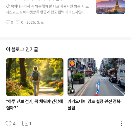
글 내용
부전은 적절한 관리가 없으면 악화될 가능성이 크기 때문
📋 목차태국에서 꼭 방문해야 할 대표 사원사원 방문 시 드
에, 환자들은 반드시 생활 습관을 조절해야 해요. 심부전 환
레스코드 & 에티켓방콕 왕궁과 왓포 완벽 가이드치앙마이
자가 건강을 유지하려면 절대 해서는 안 되는 행동들이 있
도이수텝 사원, 가는 법 & 꿀팁아유타야 유적지 투어, 하루
어요. 증상을 방치하거나 잘못된 생활 습관을 유지하면 병
0
0
2025. 3. 6.
코스 추천태국 불교 문화, 이것만은 알고 가자태국 사원 자
세가 빠르게 악화될 수 있기 때문이에요. 내가 생각했을 때,
주 묻는 질문 (FAQ)태국은 아름다운 사원들로 유명한 나
심부전 환자는 작은 습관 하나도 ..
라예요. 사원은 단순한 관광지가 아니라, 태국 사람들의 삶
과 깊이 연결된 신성한 공간이에요. 여행하면서 태국의 사
원을 방문한다면, 태국 불교 문화와 전통을 자연스럽게 경
이 블로그 인기글
험할 수 있답니다. ⛩️ 방콕, 치앙마이, 아유타야 등 지역마
다 독특한 사원이 자리하고 있어요. 태국의 대표적인 사원
과 방문 시 유용한 팁을 정리했으니, 여행 계획할 때 참고해
보세요! 🏯 📌 계속해서 태국에서 꼭 방문해야 할 대표 사
원을 소개할게요!..
"하루 만보 걷기, 꼭 채워야 건강해
카카오내비 경로 설정 완전 정복
질까?"
꿀팁
4
1