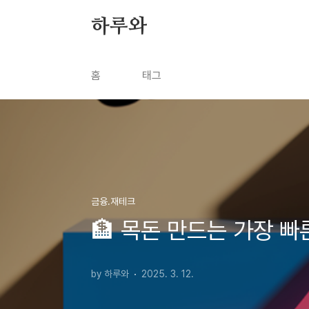
본문 바로가기
하루와
홈
태그
금융.재테크
🏦 목돈 만드는 가장 빠
by 하루와
2025. 3. 12.