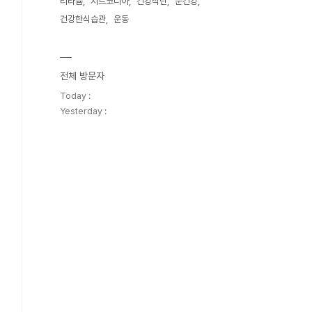
티타늄
지르코니아
건강식단
눈건강
건강한식습관
운동
전체 방문자
Today :
Yesterday :