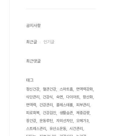
공지사항
최근글
인기글
최근댓글
태그
정신건강
혈관건강
스마트홈
면역력강화
식단관리
건강식
숙면
다이어트
항산화
면역력
건강관리
콜레스테롤
피부관리
피로회복
건강검진
생활습관
체중감량
장건강
운동루틴
자외선차단
오메가3
스트레스관리
유산소운동
시간관리