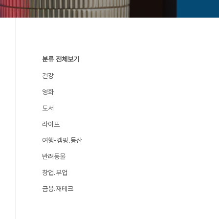
분류 전체보기
건강
영화
도서
라이프
여행-캠핑.등산
반려동물
창업.부업
금융.재테크