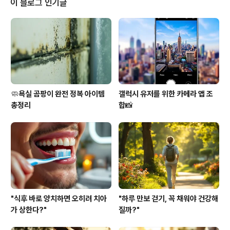
이 블로그 인기글
심각한 상황이에요. 특히 65세 이상 고령층에서 난청과 치
매의 동반 발생률이 급격히 증가하고 있어요. 하지만 많은
분들이 이 연관성을 모르고 계시거나, 단순히 나이 들면서
생기는 자연스러운 현상으로 여기고 계세요. 오늘은 이 중
요한 관계에 대해..
🧼욕실 곰팡이 완전 정복 아이템
갤럭시 유저를 위한 카메라 앱 조
총정리
합📸
"식후 바로 양치하면 오히려 치아
"하루 만보 걷기, 꼭 채워야 건강해
가 상한다?"
질까?"