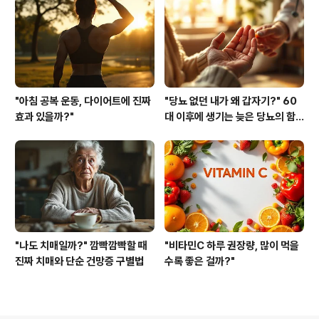
"아침 공복 운동, 다이어트에 진짜
"당뇨 없던 내가 왜 갑자기?" 60
효과 있을까?"
대 이후에 생기는 늦은 당뇨의 함
정
"나도 치매일까?" 깜빡깜빡할 때
"비타민C 하루 권장량, 많이 먹을
진짜 치매와 단순 건망증 구별법
수록 좋은 걸까?"