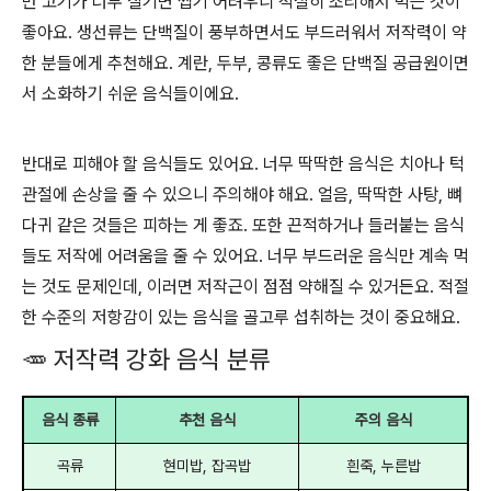
만 고기가 너무 질기면 씹기 어려우니 적절히 조리해서 먹는 것이
좋아요. 생선류는 단백질이 풍부하면서도 부드러워서 저작력이 약
한 분들에게 추천해요. 계란, 두부, 콩류도 좋은 단백질 공급원이면
서 소화하기 쉬운 음식들이에요.
반대로 피해야 할 음식들도 있어요. 너무 딱딱한 음식은 치아나 턱
관절에 손상을 줄 수 있으니 주의해야 해요. 얼음, 딱딱한 사탕, 뼈
다귀 같은 것들은 피하는 게 좋죠. 또한 끈적하거나 들러붙는 음식
들도 저작에 어려움을 줄 수 있어요. 너무 부드러운 음식만 계속 먹
는 것도 문제인데, 이러면 저작근이 점점 약해질 수 있거든요. 적절
한 수준의 저항감이 있는 음식을 골고루 섭취하는 것이 중요해요.
🥕 저작력 강화 음식 분류
음식 종류
추천 음식
주의 음식
곡류
현미밥, 잡곡밥
흰죽, 누른밥