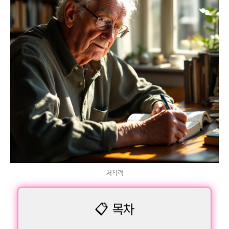
저작력
📋 목차