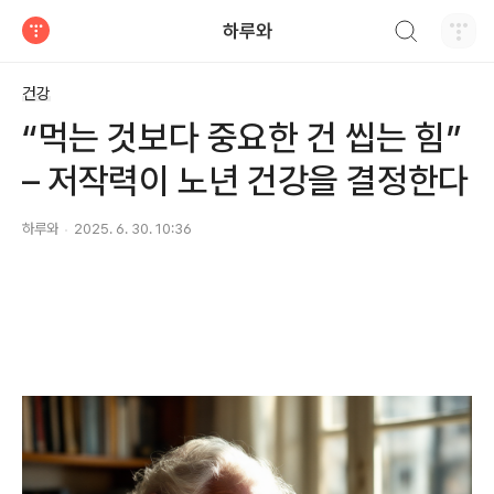
검색하기
하루와
티스토리
건강
“먹는 것보다 중요한 건 씹는 힘”
– 저작력이 노년 건강을 결정한다
하루와
2025. 6. 30. 10:36