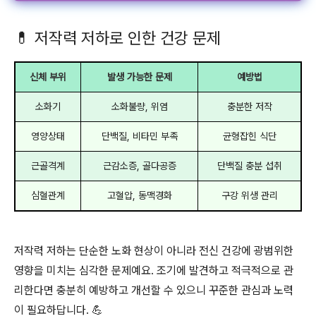
💊 저작력 저하로 인한 건강 문제
신체 부위
발생 가능한 문제
예방법
소화기
소화불량, 위염
충분한 저작
영양상태
단백질, 비타민 부족
균형잡힌 식단
근골격계
근감소증, 골다공증
단백질 충분 섭취
심혈관계
고혈압, 동맥경화
구강 위생 관리
저작력 저하는 단순한 노화 현상이 아니라 전신 건강에 광범위한
영향을 미치는 심각한 문제예요. 조기에 발견하고 적극적으로 관
리한다면 충분히 예방하고 개선할 수 있으니 꾸준한 관심과 노력
이 필요하답니다. 💪