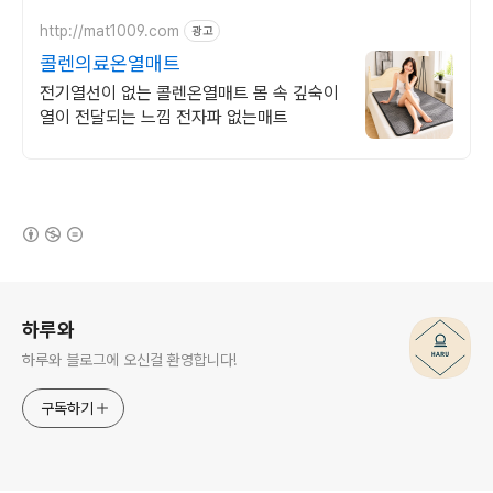
http://mat1009.com
광고
콜렌의료온열매트
전기열선이 없는 콜렌온열매트 몸 속 깊숙이
열이 전달되는 느낌 전자파 없는매트
(새창열림)
로그 정보
하루와
하루와 블로그에 오신걸 환영합니다!
구독하기