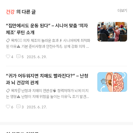
더보기
건강
의 다른 글
“집안에서도 운동 된다” – 시니어 맞춤 ‘의자
체조’ 루틴 소개
글 내용
📋 목차🏃‍♀️ 의자 체조의 놀라운 효과👴 시니어에게 최적화
된 이유⚠️ 기본 준비사항과 안전수칙💪 상체 강화 의자 체
조 동작🦵 하체 강화 의자 체조 루틴📅 일주일 맞춤 운동
4
5
2025. 6. 29.
스케줄❓ FAQ나이가 들어도 건강하게 살고 싶은 마음은
누구나 똑같아요! 하지만 무릎이 아프거나 체력이 예전 같
지 않아서 운동하기 어려워하시는 시니어분들이 많답니다.
“귀가 어두워지면 치매도 빨라진다?” – 난청
그런 분들을 위해 집에서 의자 하나만 있으면 쉽게 할 수 있
는 체조가 바로 '의자 체조'예요. 무리하지 않고도 근력을
과 뇌 건강의 관계
글 내용
기르고 관절을 유연하게 만들 수 있어서 65세 이상 어르신
📋 목차👂 난청과 치매의 연관성🧠 청력저하가 뇌에 미치
들에게 특히 인기가 높아지고 있어요. 의자 체조는 복잡한
는 영향⚠️ 난청이 치매 위험을 높이는 이유🔍 조기 발견과
장비나 넓은 공간이 필요하지 않아요. 거실이나 침실 어디
예방법📱 보청기 사용의 중요성🏃 뇌 건강을 위한 생활습
서든 의자 하나만 준비하면 바로 시작할 수 있답니다. 게다
6
3
2025. 6. 27.
관👨‍⚕️ 전문의 상담 시기❓ FAQ최근 연구에서 밝혀진 충격
가 앉아서 하는 ..
적인 사실이 있어요. 바로 난청과 치매가 밀접한 관련이 있
다는 것이랍니다. 청력이 떨어지면 뇌의 인지능력도 함께
저하될 위험이 높아진다고 해요. 이는 단순히 소리를 듣지
못하는 문제를 넘어서, 우리 뇌 건강 전체에 영향을 미치는