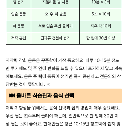
껌 씹기
자일리톨 껌 사용
10분 × 3회
입술 운동
오-우-이 발음
5초 × 10회
혀 운동
혀로 입술 주변 돌리기
좌우 각 10회
저작 훈련
견과류 천천히 씹기
한 입에 30번 이상
저작력 강화 운동은 꾸준함이 가장 중요해요. 하루 10-15분 정도
만 투자해도 몇 주 안에 변화를 느낄 수 있으니 포기하지 말고 계속
해보세요. 운동 중 턱에 통증이 생기면 즉시 중단하고 전문의와 상
담받는 것이 좋답니다. 🏃
🍽️ 올바른 식습관과 음식 선택
저작력 향상을 위해서는 음식 선택과 섭취 방법이 매우 중요해요.
우선 씹는 횟수부터 늘려야 하는데, 일반적으로 한 입에 30번 이
상 씹는 것이 좋아요. 현대인들은 평균 10-15번 정도밖에 씹지 않